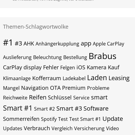
Themen-Schlagwortwolke
#1
#3
app
AHK
Anhängerkupplung
Apple CarPlay
Brabus
Auslieferung
Beleuchtung
Bestellung
CarPlay
display
Fehler
iOS
Kamera
Kauf
Felgen
Laden
Leasing
Kofferraum
Klimaanlage
Ladekabel
Navigation
OTA
Premium
Mangel
Probleme
Reifen
smart
Schlüssel
Reichweite
Service
Smart #1
Smart #3
Software
Smart #2
Update
Sommerreifen
Spotify
Test
Test Smart #1
Verbrauch
Updates
Vergleich
Versicherung
Video