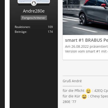
Andre280e
Fortgeschrittener
Reaktionen
109
Beiträge
174
smart #1 BRABUS Pe
Am 26.08.2022 präsentiert
Version vom smart #1 mit 
Gruß André
----------------
für die Pflicht
: 42EQ Cp
für die Kür
: Chevy Spec
280E ´77