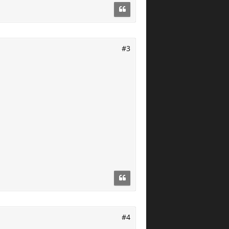
#3
#4