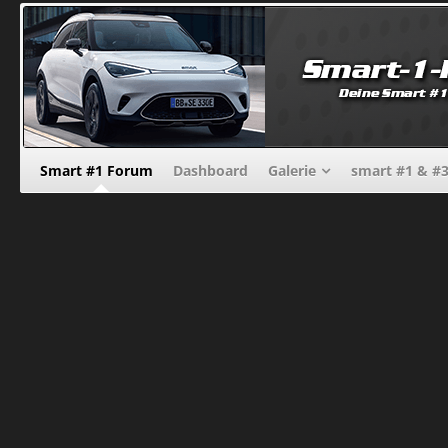
Smart #1 Forum
Dashboard
Galerie
smart #1 & #3