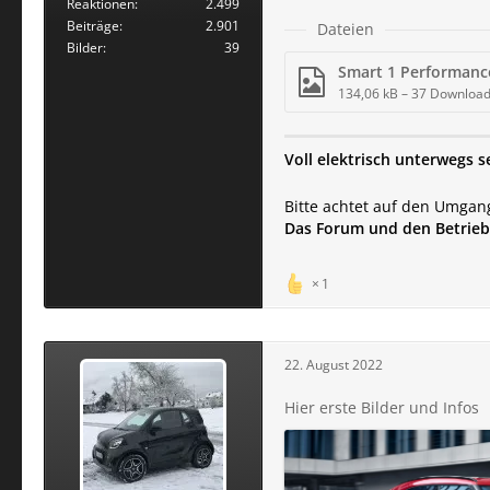
Reaktionen
2.499
Beiträge
2.901
Dateien
Bilder
39
Smart 1 Performanc
134,06 kB – 37 Downloa
Voll elektrisch unterwegs s
Bitte achtet auf den Umgan
Das Forum und den Betrieb 
1
22. August 2022
Hier erste Bilder und Infos