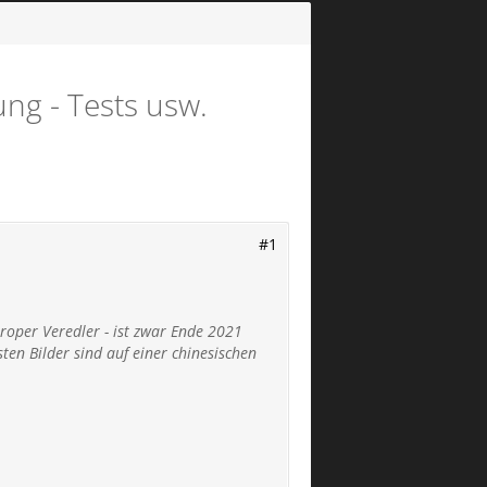
ng - Tests usw.
#1
roper Veredler - ist zwar Ende 2021
en Bilder sind auf einer chinesischen