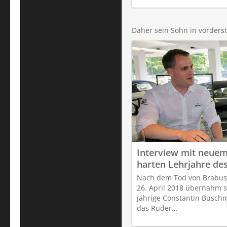
Daher sein Sohn in vorderst
Interview mit neuem
harten Lehrjahre de
Buschmann
Nach dem Tod von Brabu
26. April 2018 übernahm s
jährige Constantin Buschm
das Ruder…