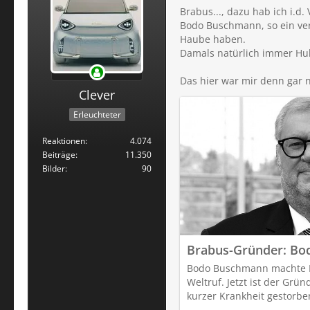
Brabus..., dazu hab ich i.d
Bodo Buschmann, so ein ver
Haube haben.
Damals natürlich immer Hu
Das hier war mir denn gar n
Clever
Erleuchteter
Reaktionen
4.074
Beiträge
11.350
Bilder
90
Brabus-Gründer: Bod
Bodo Buschmann machte B
Weltruf. Jetzt ist der Grü
kurzer Krankheit gestorbe