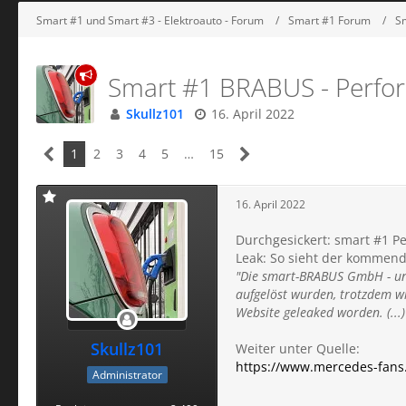
Smart #1 und Smart #3 - Elektroauto - Forum
Smart #1 Forum
Sm
Smart #1 BRABUS - Perform
Skullz101
16. April 2022
1
2
3
4
5
…
15
16. April 2022
Durchgesickert: smart #1 P
Leak: So sieht der kommend
"Die smart-BRABUS GmbH - und
aufgelöst wurden, trotzdem wi
Website geleaked worden. (...)
Skullz101
Weiter unter Quelle:
https://www.mercedes-fans
Administrator