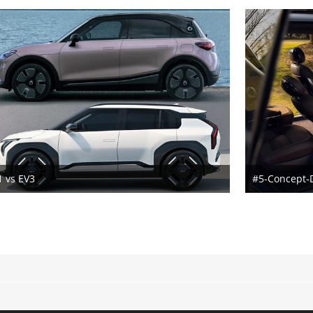
1 vs EV3
#5-Concept-D
30. Juni 2024
29. Ju