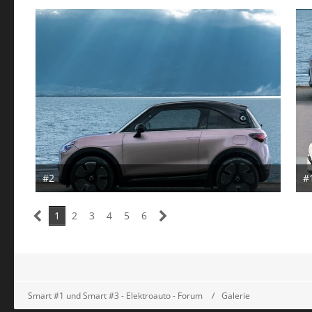
#2
#
30. Juni 2024
3
1
2
3
4
5
6
Smart #1 und Smart #3 - Elektroauto - Forum
Galerie