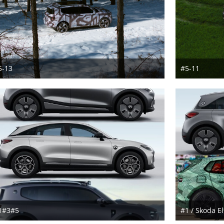
5-13
#5-11
5. August 2024
5. Aug
1#3#5
#1 / Skoda E
1. Juli 2024
1. Juli