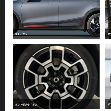
#1 / #5
#
28. August 2024
2
#5-Felge-neu
#
1. Juli 2024