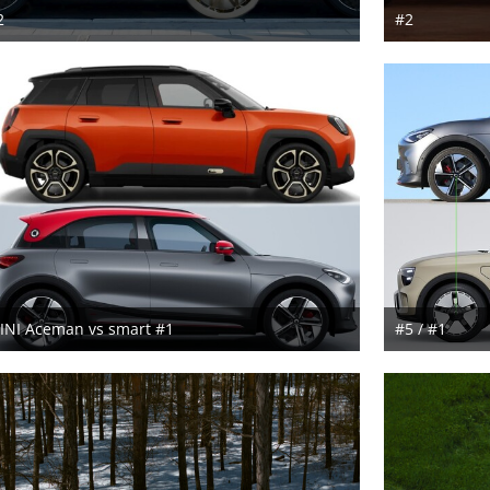
2
#2
2. Mai 2026
2. Mai
INI Aceman vs smart #1
#5 / #1
3. November 2024
28. Au