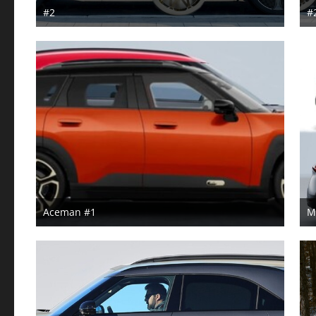
#2
#
2. Mai 2026
Aceman #1
M
3. November 2024