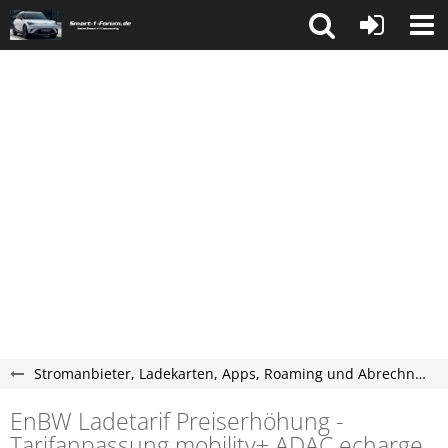
Stromanbieter, Ladekarten, Apps, Roaming und Abrechnung
EnBW Ladetarif Preiserhöhung -
Tarifanpassung mobility+ ADAC echarge