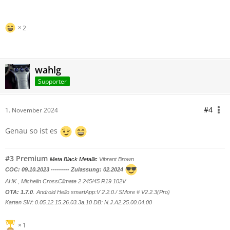
2
wahlg
Supporter
#4
1. November 2024
Genau so ist es
#3 Premium
Meta Black Metallic
Vibrant Brown
COC: 09.10.2023 --------- Zulassung: 02.2024
AHK
,
Michelin CrossClimate 2 245/45 R19 102V
.
OTA: 1.7.0
Android Hello smartApp:V 2.2.0./ SMore # V2.2.3(Pro)
Karten SW: 0.05.12.15.26.03.3a.10 DB: N.J.A2.25.00.
04.00
1