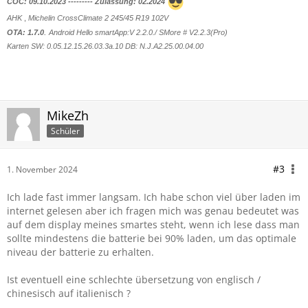
COC: 09.10.2023 --------- Zulassung: 02.2024
AHK
,
Michelin CrossClimate 2 245/45 R19 102V
.
OTA: 1.7.0
Android Hello smartApp:V 2.2.0./ SMore # V2.2.3(Pro)
Karten SW: 0.05.12.15.26.03.3a.10 DB: N.J.A2.25.00.
04.00
MikeZh
Schüler
#3
1. November 2024
Ich lade fast immer langsam. Ich habe schon viel über laden im
internet gelesen aber ich fragen mich was genau bedeutet was
auf dem display meines smartes steht, wenn ich lese dass man
sollte mindestens die batterie bei 90% laden, um das optimale
niveau der batterie zu erhalten.
Ist eventuell eine schlechte übersetzung von englisch /
chinesisch auf italienisch ?