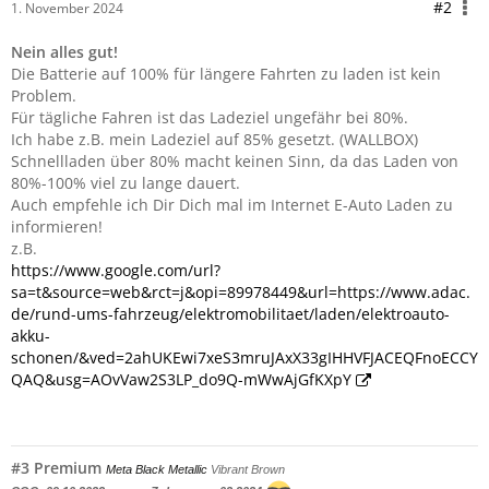
#2
1. November 2024
Nein alles gut!
Die Batterie auf 100% für längere Fahrten zu laden ist kein
Problem.
Für tägliche Fahren ist das Ladeziel ungefähr bei 80%.
Ich habe z.B. mein Ladeziel auf 85% gesetzt. (WALLBOX)
Schnellladen über 80% macht keinen Sinn, da das Laden von
80%-100% viel zu lange dauert.
Auch empfehle ich Dir Dich mal im Internet E-Auto Laden zu
informieren!
z.B.
https://www.google.com/url?
sa=t&source=web&rct=j&opi=89978449&url=https://www.adac.
de/rund-ums-fahrzeug/elektromobilitaet/laden/elektroauto-
akku-
schonen/&ved=2ahUKEwi7xeS3mruJAxX33gIHHVFJACEQFnoECCY
QAQ&usg=AOvVaw2S3LP_do9Q-mWwAjGfKXpY
#3 Premium
Meta Black Metallic
Vibrant Brown