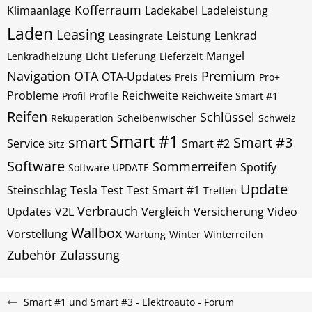
Kofferraum
Klimaanlage
Ladekabel
Ladeleistung
Laden
Leasing
Leistung
Lenkrad
Leasingrate
Mangel
Lenkradheizung
Licht
Lieferung
Lieferzeit
Navigation
OTA
Premium
OTA-Updates
Preis
Pro+
Probleme
Reichweite
Profil
Profile
Reichweite Smart #1
Reifen
Schlüssel
Rekuperation
Scheibenwischer
Schweiz
Smart #1
smart
Smart #3
Service
Smart #2
Sitz
Software
Sommerreifen
Spotify
Software UPDATE
Update
Steinschlag
Tesla
Test
Test Smart #1
Treffen
Verbrauch
Updates
V2L
Vergleich
Versicherung
Video
Wallbox
Vorstellung
Wartung
Winter
Winterreifen
Zubehör
Zulassung
Smart #1 und Smart #3 - Elektroauto - Forum