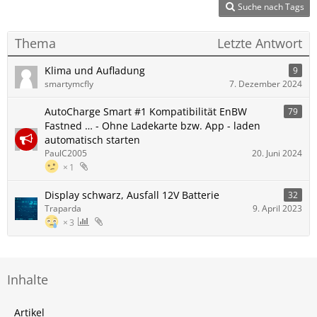
Suche nach Tags
Thema
Letzte Antwort
Klima und Aufladung
9
smartymcfly
7. Dezember 2024
AutoCharge Smart #1 Kompatibilität EnBW
79
Fastned … - Ohne Ladekarte bzw. App - laden
automatisch starten
PaulC2005
20. Juni 2024
1
Display schwarz, Ausfall 12V Batterie
32
Traparda
9. April 2023
3
Inhalte
Artikel