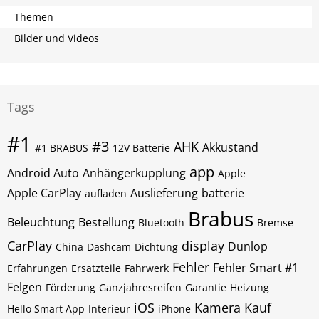
Themen
Bilder und Videos
Tags
#1
#3
AHK
Akkustand
#1 BRABUS
12V Batterie
app
Android Auto
Anhängerkupplung
Apple
Apple CarPlay
Auslieferung
batterie
aufladen
Brabus
Beleuchtung
Bestellung
Bluetooth
Bremse
CarPlay
display
Dunlop
China
Dashcam
Dichtung
Fehler
Fehler Smart #1
Erfahrungen
Ersatzteile
Fahrwerk
Felgen
Förderung
Ganzjahresreifen
Garantie
Heizung
iOS
Kamera
Kauf
Hello Smart App
Interieur
iPhone