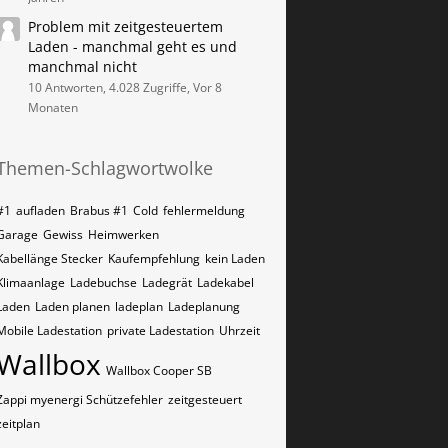
Problem mit zeitgesteuertem
Laden - manchmal geht es und
manchmal nicht
10 Antworten, 4.028 Zugriffe, Vor 8
Monaten
Themen-Schlagwortwolke
#1
aufladen
Brabus #1
Cold
fehlermeldung
Garage
Gewiss
Heimwerken
Kabellänge Stecker
Kaufempfehlung
kein Laden
Klimaanlage
Ladebuchse
Ladegrät
Ladekabel
Laden
Laden planen
ladeplan
Ladeplanung
Mobile Ladestation
private Ladestation
Uhrzeit
Wallbox
Wallbox Cooper SB
Zappi myenergi Schützefehler
zeitgesteuert
zeitplan