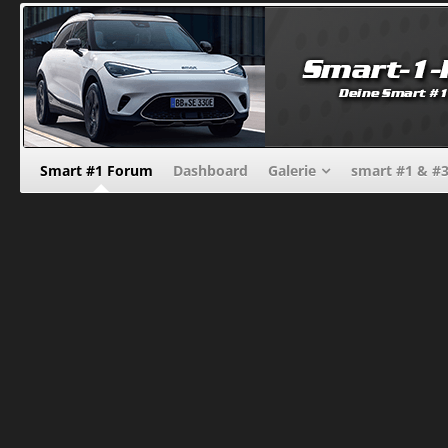
Smart #1 Forum
Dashboard
Galerie
smart #1 & #3