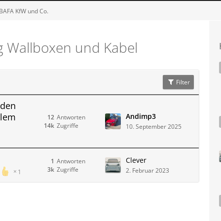
 BAFA KfW und Co.
g Wallboxen und Kabel
Filter
aden
blem
Andimp3
12
Antworten
14k
Zugriffe
10. September 2025
Clever
1
Antworten
3k
Zugriffe
2. Februar 2023
1