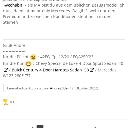
cohabit
- als MA bist du aus dem üblichen Bezugsmodell eh
raus, da nicht mehr only Mercedes. Da gibt’s wohl nur den
Premium und zu welchen Konditionen steht noch in den
Sternen
Gruß André
----------------
für die Pflicht
: 42EQ Cp '12/20 / EQA250´23
für die Kür
: Chevy Special de Luxe 4-Door Sport Sedan ´40
/
Buick Century 4 Door Hardtop Sedan ´58
/ Mercedes
W123 280E ´77
Einmal editiert, zuletzt von
Andre280e
(
12. Oktober 2022
)
1