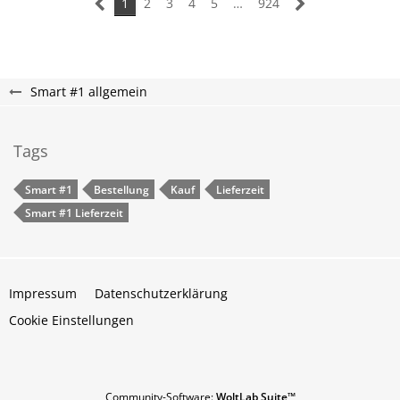
1
2
3
4
5
…
924
Smart #1 allgemein
Tags
Smart #1
Bestellung
Kauf
Lieferzeit
Smart #1 Lieferzeit
Impressum
Datenschutzerklärung
Cookie Einstellungen
Community-Software:
WoltLab Suite™